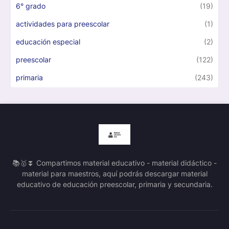
6° grado
(19)
actividades para preescolar
(1)
educación especial
(2)
preescolar
(122)
primaria
(243)
📚🥇⏬ Compartimos material educativo - material didáctico -
material para maestros, aquí podrás descargar material
educativo de educación preescolar, primaria y secundaria.