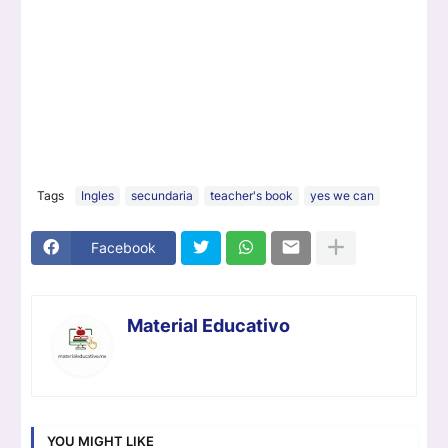
Tags
Ingles
secundaria
teacher's book
yes we can
Facebook
Material Educativo
YOU MIGHT LIKE